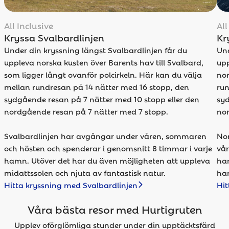
All Inclusive
All
Kryssa Svalbardlinjen
Kr
Under din kryssning längst Svalbardlinjen får du
Und
uppleva norska kusten över Barents hav till Svalbard,
upp
som ligger långt ovanför polcirkeln. Här kan du välja
nor
mellan rundresan på 14 nätter med 16 stopp, den
run
sydgående resan på 7 nätter med 10 stopp eller den
syd
nordgående resan på 7 nätter med 7 stopp.
nor
Svalbardlinjen har avgångar under våren, sommaren
Nor
och hösten och spenderar i genomsnitt 8 timmar i varje
vår
hamn. Utöver det har du även möjligheten att uppleva
ham
midattssolen och njuta av fantastisk natur.
har
Hitta kryssning med Svalbardlinjen
Hit
Våra bästa resor med Hurtigruten
Upplev oförglömliga stunder under din upptäcktsfärd