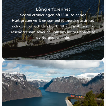
Lång erfarenhet
Sedan etableringen på 1800-talet har
Hurtigruten varit en symbol för norsk gästfrihet
och äventyr, och den har blivit en institution för
resenärer som söker en unik och intim upplevelse
av Norges kustlinje.