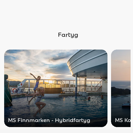
Fartyg
MS Finnmarken - Hybridfartyg
MS Kon