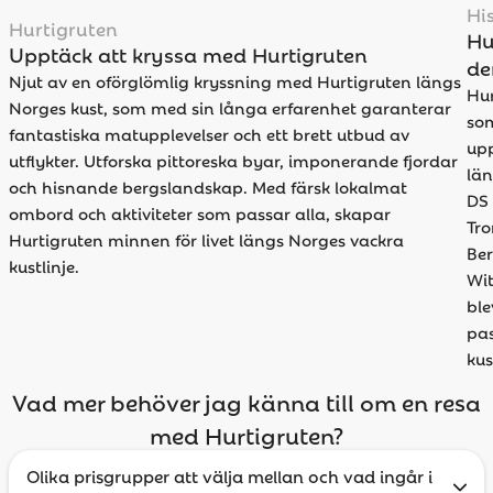
Hi
Hurtigruten
Hu
Upptäck att kryssa med Hurtigruten
de
Njut av en oförglömlig kryssning med Hurtigruten längs
Hur
Norges kust, som med sin långa erfarenhet garanterar
som
fantastiska matupplevelser och ett brett utbud av
upp
utflykter. Utforska pittoreska byar, imponerande fjordar
län
och hisnande bergslandskap. Med färsk lokalmat
DS 
ombord och aktiviteter som passar alla, skapar
Tro
Hurtigruten minnen för livet längs Norges vackra
Ber
kustlinje.
Wit
ble
pa
kus
Vad mer behöver jag känna till om en resa
med Hurtigruten?
Olika prisgrupper att välja mellan och vad ingår i