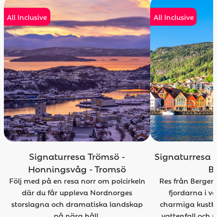
All Inclusive
All Inclusive
Signaturresa Trömsö -
Signaturresa Bergen - Ålesund -
Honningsvåg - Tromsö
B
Följ med på en resa norr om polcirkeln
Res från Bergen 
där du får uppleva Nordnorges
fjordarna i v
storslagna och dramatiska landskap
charmiga kustb
på nära håll.
vattenfall och n