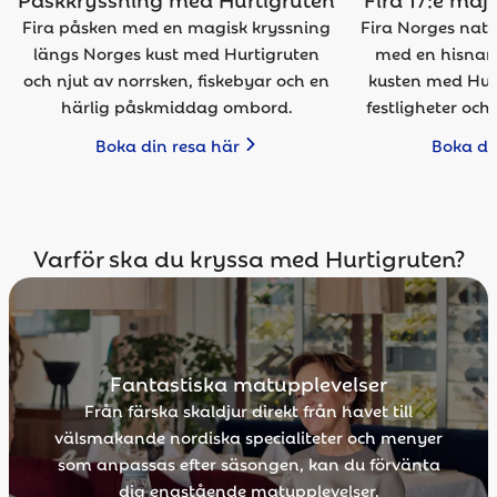
Fira påsken med en magisk kryssning
Fira Norges nat
längs Norges kust med Hurtigruten
med en hisnan
och njut av norrsken, fiskebyar och en
kusten med Hurt
härlig påskmiddag ombord.
festligheter och
Boka din resa här
Boka di
Varför ska du kryssa med Hurtigruten?
Fantastiska matupplevelser
Från färska skaldjur direkt från havet till
välsmakande nordiska specialiteter och menyer
som anpassas efter säsongen, kan du förvänta
dig enastående matupplevelser.