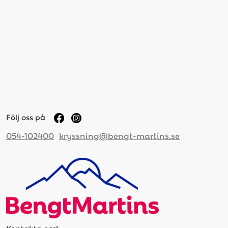
Följ oss på
054-102400
kryssning@bengt-martins.se
Kontakta oss!