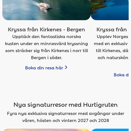
Kryssa från Kirkenes - Bergen
Kryssa från B
Upptäck den fantastiska norska
Upplev Norges e
kusten under en minnesvärd kryssning
med en exklusiv 
som sträcker sig från Kirkenes i norr till
till Kirkenes, d
Bergen i söder.
och naturskönh
r
Boka din resa här
Boka di
Nya signaturresor med Hurtigruten
Fyra nya exklusiva signaturresor med avgångar under
våren, hösten och vintern 2027 och 2028