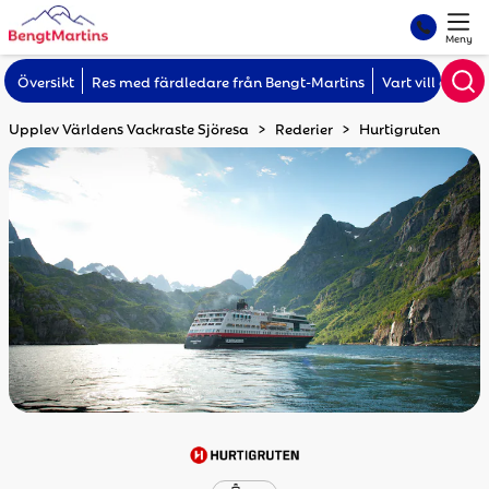
Meny
Översikt
Res med färdledare från Bengt-Martins
Vart vill du kr
Upplev Världens Vackraste Sjöresa
Rederier
Hurtigruten