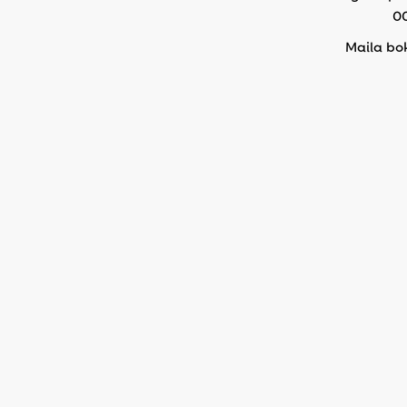
0
Maila bo
kryssnin
marti
Romstadsvägen 2, 653 42 Karlstad