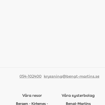
054-102400
kryssning@bengt-martins.se
Våra resor
Våra systerbolag
n
Bergen - Kirkenes -
Bengt-Martins