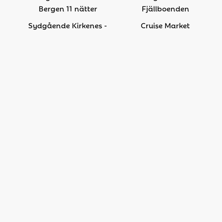
Bergen 11 nätter
Fjällboenden
Sydgående Kirkenes -
Cruise Market
Bergen 5 nätter
OLKA Sportresor
Nordgående Bergen -
OLKA Express
Kirkenes 6 nätter
Golf by OLKA
Kortresa 2-5 nätter
Padelresan
Expeditionskryssningar
Quality Travel
Svalbard
Grönland
Antarktis
Gruppresor