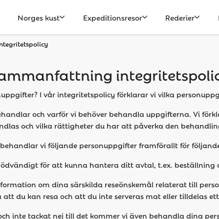
Norges kust
Expeditionsresor
Rederier
tegritetspolicy
ammanfattning integritetspoli
pgifter? I vår integritetspolicy förklarar vi vilka personup
i behandlar och varför vi behöver behandla uppgifterna. Vi för
ndlas och vilka rättigheter du har att påverka den behandling
handlar vi följande personuppgifter framförallt för följand
ödvändigt för att kunna hantera ditt avtal, t.ex. beställnin
formation om dina särskilda reseönskemål relaterat till perso
a att du kan resa och att du inte serveras mat eller tilldelas e
och inte tackat nej till det kommer vi även behandla dina perso