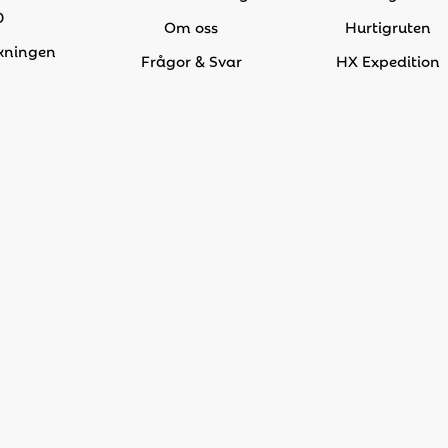
0
Om oss
Hurtigruten
kningen
Frågor & Svar
HX Expedition
g@bengt-
Hållbarhetsarbete
Hapag-Lloyd
ns.se
Integritetspolicy
Prenumerera på vårt
nyhetsbrev
Resevillkor individuella
bokningar
Resevillkor gruppresor