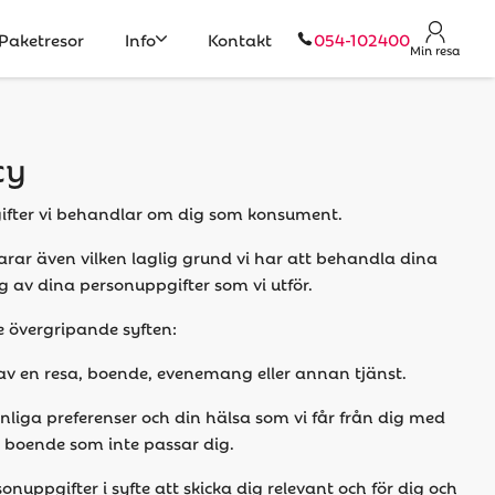
Paketresor
Info
Kontakt
054-102400
Min resa
cy
pgifter vi behandlar om dig som konsument.
klarar även vilken laglig grund vi har att behandla dina
 av dina personuppgifter som vi utför.
e övergripande syften:
g av en resa, boende, evenemang eller annan tjänst.
nliga preferenser och din hälsa som vi får från dig med
tt boende som inte passar dig.
nuppgifter i syfte att skicka dig relevant och för dig och