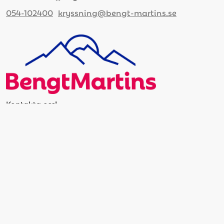
054-102400
kryssning@bengt-martins.se
Kontakta oss!
Ring oss på 054-10 24 00
Maila bokningen kryssning@bengt-martins.se
Viktig information
Cookie inställningar
Om oss
Frågor & Svar