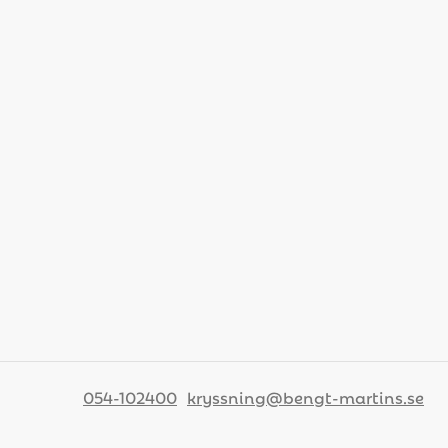
054-102400
kryssning@bengt-martins.se