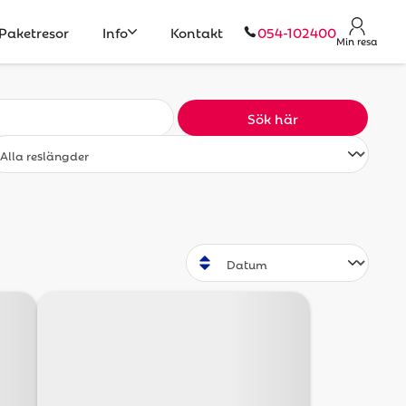
Paketresor
Info
Kontakt
054-102400
Min resa
Sök här