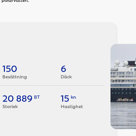
150
6
Besättning
Däck
20 889
15
BT
kn
Storlek
Hastighet