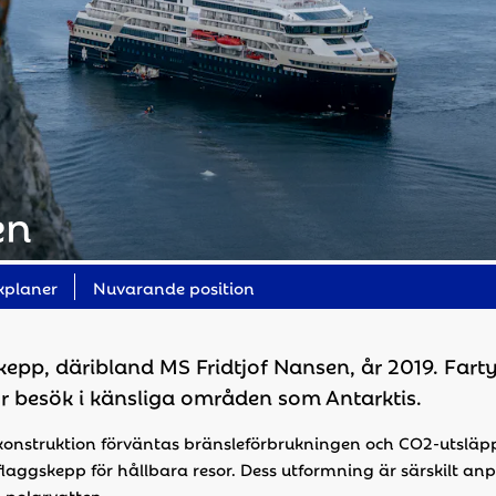
en
kplaner
Nuvarande position
kepp, däribland MS Fridtjof Nansen, år 2019. Far
för besök i känsliga områden som Antarktis.
konstruktion förväntas bränsleförbrukningen och CO2-utsläp
gskepp för hållbara resor. Dess utformning är särskilt anpas
 polarvatten.