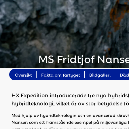
MS Fridtjof Nans
Översikt
Fakta om fartyget
Bildgalleri
Däc
HX Expedition introducerade tre nya hybrids
hybridteknologi, vilket är av stor betydelse 
Med hjälp av hybridteknologin och en avancerad skrov
Nansen som ett framstående exempel på miljövänliga flag
naturupplevelsen för passagerarna under expeditioner i