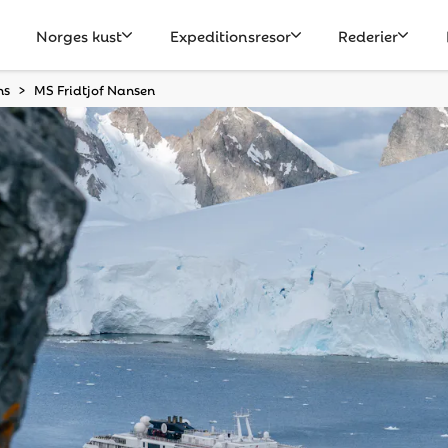
Norges kust
Expeditionsresor
Rederier
ns
MS Fridtjof Nansen