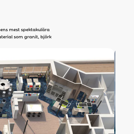
ldens mest spektakulära
erial som granit, björk