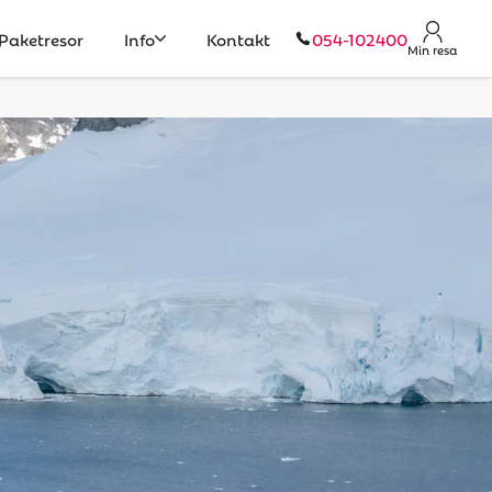
Paketresor
Info
Kontakt
054-102400
Min resa