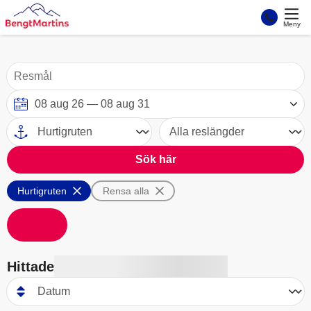
Meny
Sök här
Hurtigruten
Rensa alla
Hittade