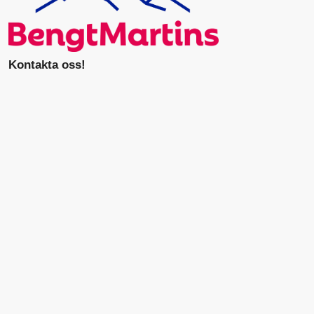
Kontakta oss!
Ring oss på 054-10 24 00
Maila bokningen kryssning@bengt-martins.se
Viktig information
Cookie inställningar
Om oss
Frågor & Svar
Hållbarhetsarbete
Integritetspolicy
Prenumerera på vårt nyhetsbrev
Resevillkor individuella bokningar
Resevillkor gruppresor