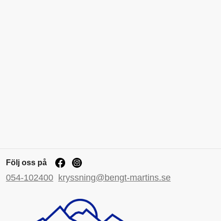
Följ oss på
054-102400
kryssning@bengt-martins.se