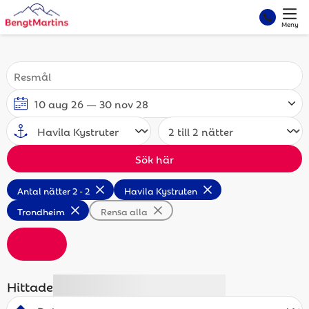
Meny
Sök här
Antal nätter 2 - 2
Havila Kystruten
Trondheim
Rensa alla
Hittade