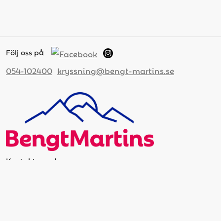
Följ oss på
054-102400
kryssning@bengt-martins.se
Kontakta oss!
Ring oss på 054-10 24 00
Maila bokningen kryssning@bengt-martins.se
Viktig information